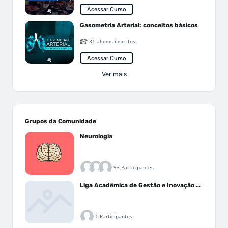
Acessar Curso
Gasometria Arterial: conceitos básicos
31 alunos inscritos
Acessar Curso
Ver mais
Grupos da Comunidade
Neurologia
93 Participantes
Liga Acadêmica de Gestão e Inovação Médica - LAGIM
1 Participantes