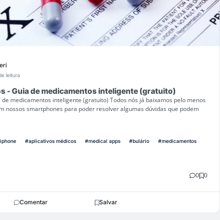
eri
de leitura
s - Guia de medicamentos inteligente (gratuito)
a de medicamentos inteligente (gratuito) Todos nós já baixamos pelo menos
em nossos smartphones para poder resolver algumas dúvidas que podem
iphone
#aplicativos médicos
#medical apps
#bulário
#medicamentos
0
0
Comentar
Salvar