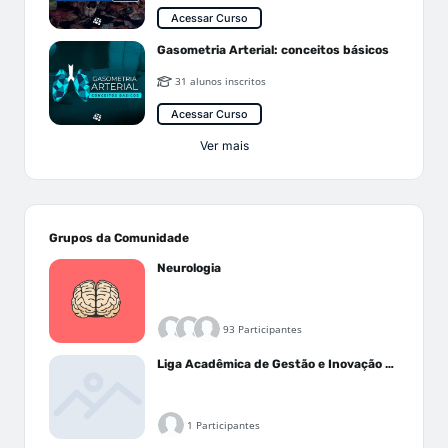
Acessar Curso
Gasometria Arterial: conceitos básicos
31 alunos inscritos
Acessar Curso
Ver mais
Grupos da Comunidade
Neurologia
93 Participantes
Liga Acadêmica de Gestão e Inovação Médica - LAGIM
1 Participantes