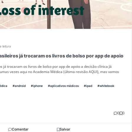
e leitura
sileiros já trocaram os livros de bolso por app de apoio
s já trocaram os livros de bolso por app de apoio a decisão clínica Já
umas vezes aqui no Academia Médica (última revisão AQUI), mas vamos
édica
#android
#iphone
#aplicativos médicos
#ipad
#whitebook
0
0
Comentar
Salvar