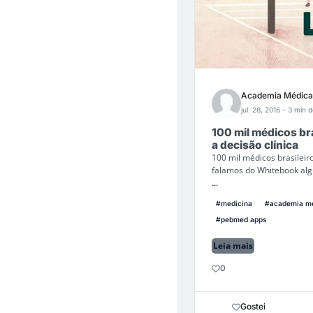
Academia Médica
jul. 28, 2016
- 3 min d
100 mil médicos bra
a decisão clínica
100 mil médicos brasileiro
falamos do Whitebook alg
...
#medicina
#academia m
#pebmed apps
Leia mais
0
Gostei