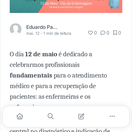
Eduardo Pavarino
0
0
0
mai. 12 -
1 min de leitura
O dia
12 de maio
é dedicado a
celebrarmos profissionais
fundamentais
para o atendimento
médico e para a recuperação de
pacientes: as enfermeiras e os
enfermeiros.
Se, por um lado, os médicos têm papel
central no diagnóstico e indicação de