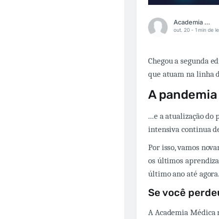
Academia Médica
out. 20 -
1 min de le
Chegou a segunda edi
que atuam na linha 
A pandemia 
...e a atualização d
intensiva continua 
Por isso, vamos nov
os últimos aprendiz
último ano até agora
Se você perdeu
A Academia Médica re