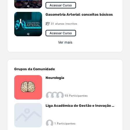
Acessar Curso
Gasometria Arterial: conceitos básicos
31 alunos inscritos
Acessar Curso
Ver mais
Grupos da Comunidade
Neurologia
93 Participantes
Liga Acadêmica de Gestão e Inovação Médica - LAGIM
1 Participantes