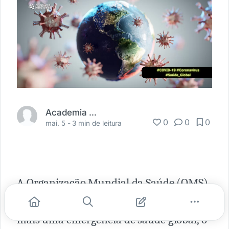
Academia Médica
0
0
0
mai. 5 -
3 min de leitura
A Organização Mundial da Saúde (OMS)
declarou que a Covid-19 não representa
mais uma emergência de saúde global, o