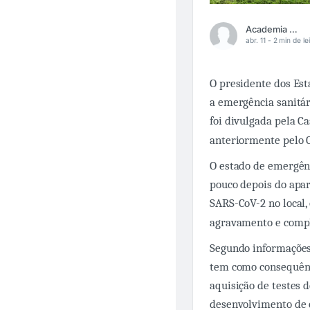
Academia Médica
abr. 11 -
2 min de le
O presidente dos Est
a emergência sanitá
foi divulgada pela C
anteriormente pelo C
O estado de emergênc
pouco depois do apa
SARS-CoV-2 no local
agravamento e compl
Segundo informações
tem como consequênc
aquisição de testes d
desenvolvimento de 