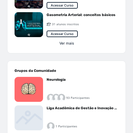
Acessar Curso
Gasometria Arterial: conceitos básicos
31 alunos inscritos
Acessar Curso
Ver mais
Grupos da Comunidade
Neurologia
93 Participantes
Liga Acadêmica de Gestão e Inovação Médica - LAGIM
1 Participantes