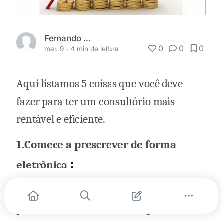
Fernando Carbonieri
0
0
0
mar. 9 -
4 min de leitura
Aqui listamos 5 coisas que você deve
fazer para ter um consultório mais
rentável e eficiente.
1.Comece a prescrever de forma
:
eletrônica
Para utilizar esse método você não
precisa de de um sistema de prontuário