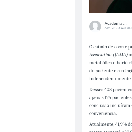
Academia Médica
dez. 20 -
4 min de l
O estudo de coorte p
Association (JAMA)
a
metabólica e bariátr
do paciente e a relaç
independentemente d
Desses 408 paciente
apenas 124 pacientes
conclusão incluíram 
conveniência.
Atualmente, 41,9% do