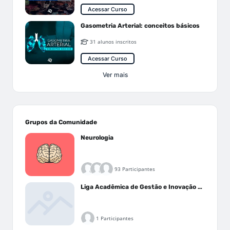
Acessar Curso
Gasometria Arterial: conceitos básicos
31 alunos inscritos
Acessar Curso
Ver mais
Grupos da Comunidade
Neurologia
93 Participantes
Liga Acadêmica de Gestão e Inovação Médica - LAGIM
1 Participantes