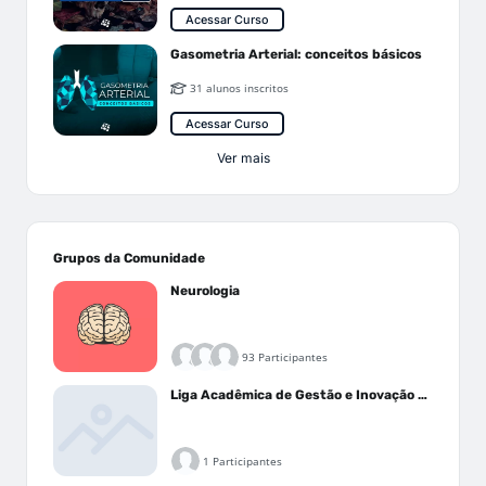
Acessar Curso
Gasometria Arterial: conceitos básicos
31 alunos inscritos
Acessar Curso
Ver mais
Grupos da Comunidade
Neurologia
93 Participantes
Liga Acadêmica de Gestão e Inovação Médica - LAGIM
1 Participantes