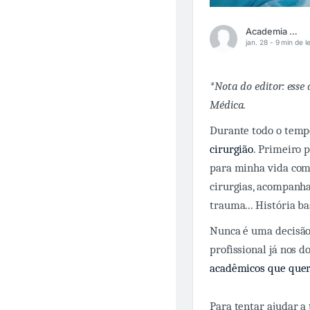
Academia Médica
jan. 28 -
9 min de le
*Nota do editor: esse
Médica.
Durante todo o temp
cirurgião
. Primeiro 
para minha vida com
cirurgias, acompanha
trauma... História b
Nunca é uma decisão 
profissional já nos 
acadêmicos que quer
Para tentar ajudar a