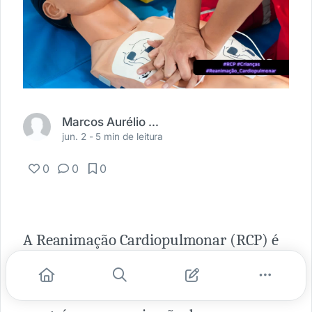
Marcos Aurélio S. Oliveira
jun. 2 -
5 min de leitura
0
0
0
A Reanimação Cardiopulmonar (RCP) é
uma técnica de emergência vital que tem
como objetivo restabelecer a circulação