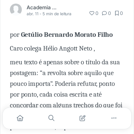
Academia Médica
0
0
0
abr. 11 -
5 min de leitura
por
Getúlio Bernardo Morato Filho
Caro colega Hélio Angott Neto ,
meu texto é apenas sobre o título da sua
postagem: “a revolta sobre aquilo que
pouco importa”. Poderia refutar, ponto
por ponto, cada coisa escrita e até
concordar com alguns trechos do que foi
escrito, mas o texto já começa de uma
premissa errada, o que invalida todo o