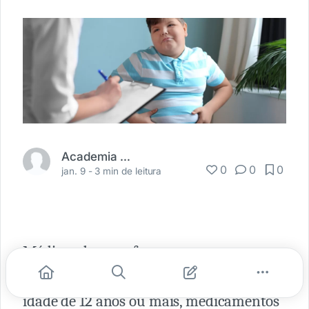
Academia Médica
0
0
0
jan. 9 -
3 min de leitura
Médicos devem oferecer para
adolescentes com
obesidade
severa, com
idade de 12 anos ou mais, medicamentos