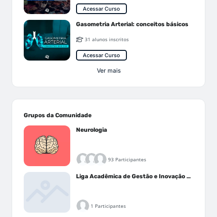
Acessar Curso
Gasometria Arterial: conceitos básicos
31 alunos inscritos
Acessar Curso
Ver mais
Grupos da Comunidade
Neurologia
93 Participantes
Liga Acadêmica de Gestão e Inovação Médica - LAGIM
1 Participantes