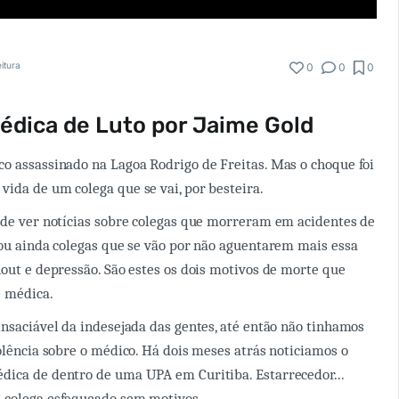
eitura
0
0
0
dica de Luto por Jaime Gold
o assassinado na Lagoa Rodrigo de Freitas. Mas o choque foi
ida de um colega que se vai, por besteira.
 de ver notícias sobre colegas que morreram em acidentes de
 ou ainda colegas que se vão por não aguentarem mais essa
nout e depressão. São estes os dois motivos de morte que
e médica.
insaciável da indesejada das gentes, até então não tinhamos
iolência sobre o médico. Há dois meses atrás noticiamos o
dica de dentro de uma UPA em Curitiba. Estarrecedor...
 colega esfaqueado sem motivos.