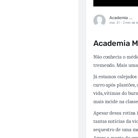
Academia Médica
mai. 21 -
2 min de l
Academia Mé
Não conhecia o médic
tremendo. Mais uma v
Já estamos calejados
carro após plantões,
vida, vítimas do bur
mais incide na class
Apesar dessa rotina 
tantas notícias da v
sequestro de uma mé
Agora a morte de um