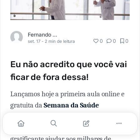
Fernando Carbonieri
0
0
0
set. 17 -
2 min de leitura
Eu não acredito que você vai
ficar de fora dessa!
Lançamos hoje a primeira aula online e
gratuita da
Semana da Saúde
Financeira do Médico
e o início não
poderia ser melhor. É realmente
gratificante ajudar aos milhares de