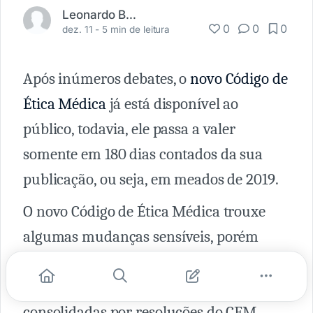
Leonardo Batistella
0
0
0
dez. 11 -
5 min de leitura
Após inúmeros debates, o
novo Código de
Ética Médica
já está disponível ao
público, todavia, ele passa a valer
somente em 180 dias contados da sua
publicação, ou seja, em meados de 2019.
O novo Código de Ética Médica trouxe
algumas mudanças sensíveis, porém
importantes. É verdade que algumas
dessas mudanças já estavam
consolidadas por resoluções do CFM,