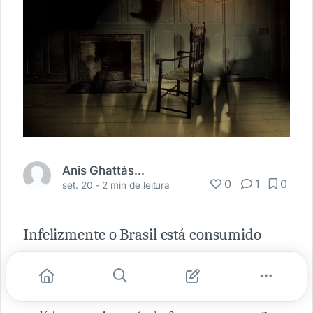
Anis Ghattás Mitri Filho
0
1
0
set. 20 -
2 min de leitura
Infelizmente o Brasil está consumido
pela corrupção endêmica.
Está cada vez mais difícil acreditar que a