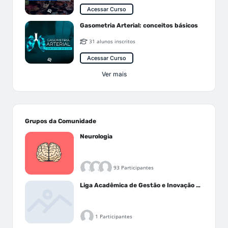
Acessar Curso
Gasometria Arterial: conceitos básicos
31 alunos inscritos
Acessar Curso
Ver mais
Grupos da Comunidade
Neurologia
93 Participantes
Liga Acadêmica de Gestão e Inovação Médica - LAGIM
1 Participantes