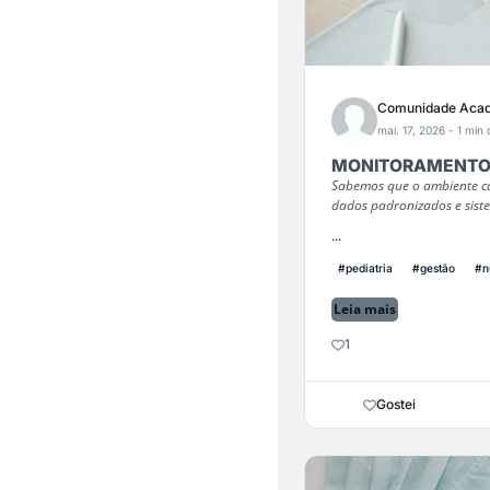
Comunidade Acad
mai. 17, 2026
- 1 min 
MONITORAMENTO: A
Sabemos que o ambiente ca
dados padronizados e siste
...
#pediatria
#gestão
#n
Leia mais
1
Gostei