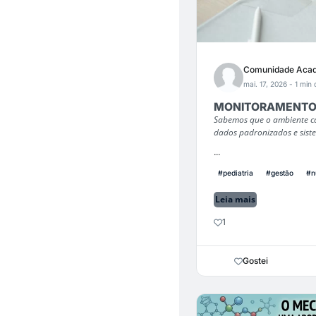
Comunidade Acad
mai. 17, 2026
- 1 min 
MONITORAMENTO: A
Sabemos que o ambiente ca
dados padronizados e siste
...
#pediatria
#gestão
#n
Leia mais
1
Gostei