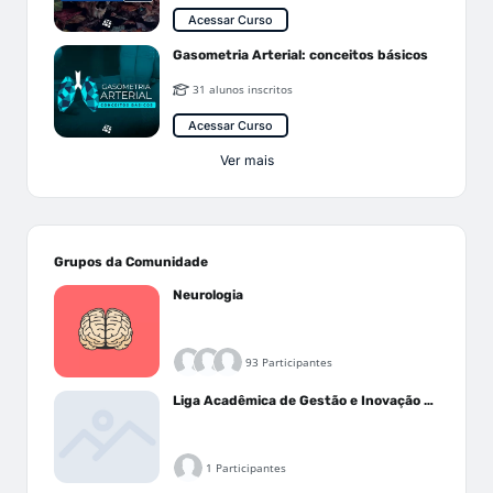
Acessar Curso
Gasometria Arterial: conceitos básicos
31 alunos inscritos
Acessar Curso
Ver mais
Grupos da Comunidade
Neurologia
93 Participantes
Liga Acadêmica de Gestão e Inovação Médica - LAGIM
1 Participantes