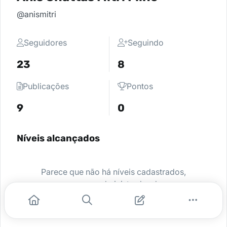
@anismitri
Seguidores
Seguindo
23
8
Publicações
Pontos
9
0
Níveis alcançados
Parece que não há níveis cadastrados,
peça para o administrador da sua
comunidade ativar e comece a se
destacar.