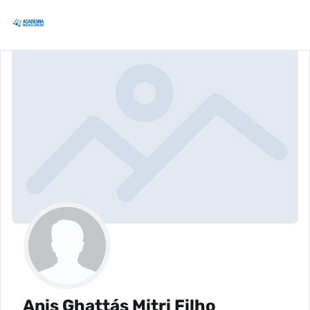
Anis Ghattás Mitri Filho