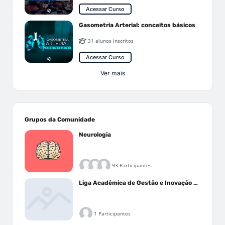
Acessar Curso
Gasometria Arterial: conceitos básicos
31 alunos inscritos
Acessar Curso
Ver mais
Grupos da Comunidade
Neurologia
93 Participantes
Liga Acadêmica de Gestão e Inovação Médica - LAGIM
1 Participantes