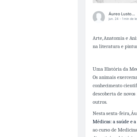
Áureo Lustosa Guérios
jun. 24 -
1 min de le
Arte, Anatomia e Ani
na literatura e pintu
Uma História da Medi
Os animais exercera
conhecimento cientif
descoberta de novos
outros.
Nesta sexta-feira, Á
Médicas: a saúde e a
ao curso de Medicina