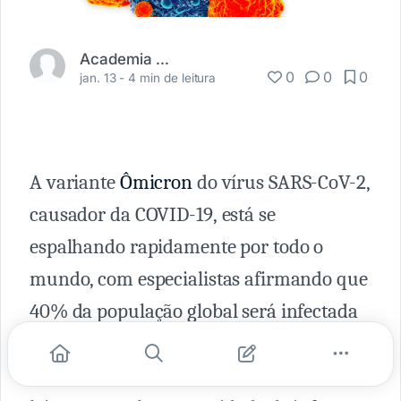
Academia Médica
0
0
0
jan. 13 -
4 min de leitura
A variante
Ômicron
do vírus SARS-CoV-2,
causador da COVID-19, está se
espalhando rapidamente por todo o
mundo, com especialistas afirmando que
40% da população global será infectada
nos próximos dois meses. Isso parece
bastante surpreendente, mas ainda não