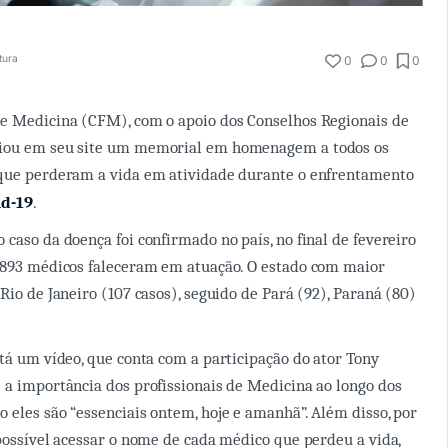
tura
0
0
0
de Medicina (CFM), com o apoio dos Conselhos Regionais de
iou em seu site um memorial em homenagem a todos os
 que perderam a vida em atividade durante o enfrentamento
id-19
.
 caso da doença foi confirmado no país, no final de fevereiro
e 893 médicos faleceram em atuação. O estado com maior
Rio de Janeiro (107 casos), seguido de Pará (92), Paraná (80)
stá um vídeo, que conta com a participação do ator Tony
 a importância dos profissionais de Medicina ao longo dos
 eles são “essenciais ontem, hoje e amanhã”. Além disso, por
 possível acessar o nome de cada médico que perdeu a vida,