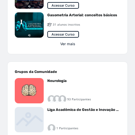
Acessar Curso
Gasometria Arterial: conceitos básicos
31 alunos inscritos
Acessar Curso
Ver mais
Grupos da Comunidade
Neurologia
93 Participantes
Liga Acadêmica de Gestão e Inovação Médica - LAGIM
1 Participantes