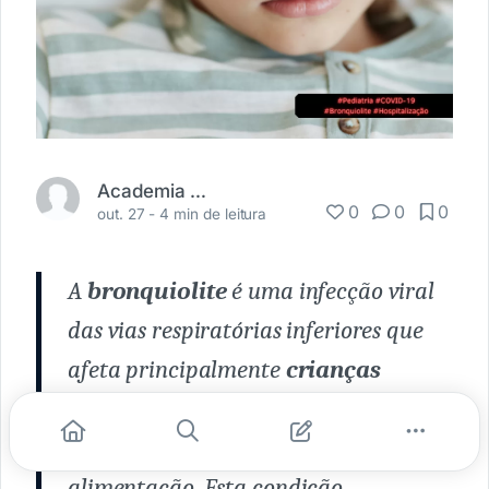
Academia Médica
0
0
0
out. 27 -
4 min de leitura
A
bronquiolite
é uma infecção viral
das vias respiratórias inferiores que
afeta principalmente
crianças
menores de 2 anos,
apresentando-se
como dispneia, tosse, chiado e má
alimentação. Esta condição