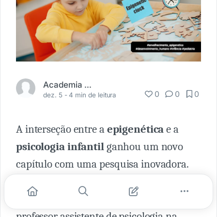
Academia Médica
0
0
0
dez. 5 -
4 min de leitura
A interseção entre a
epigenética
e a
psicologia infantil
ganhou um novo
capítulo com uma pesquisa inovadora.
Publicado em
Psychological Science
, o
estudo liderado por Justin Parent,
professor assistente de psicologia na