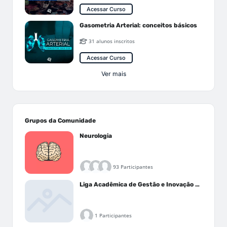
Acessar Curso
Gasometria Arterial: conceitos básicos
31 alunos inscritos
Acessar Curso
Ver mais
Grupos da Comunidade
Neurologia
93 Participantes
Liga Acadêmica de Gestão e Inovação Médica - LAGIM
1 Participantes