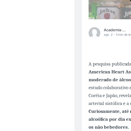
Academia Médica
ago. 2 -
3 min de le
A pesquisa publicada
American Heart As
moderado de álcool
estudo colaborativo 
Coréia e Japão, reve
arterial sistólica e
Curiosamente, até
alcoólica por dia 
os não bebedores.