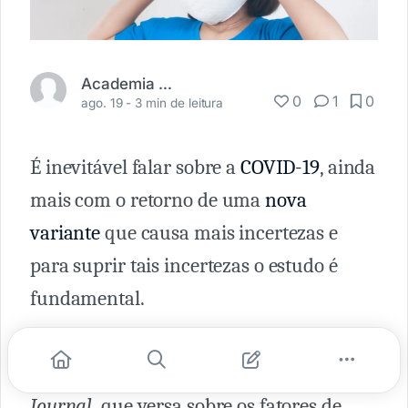
Academia Médica
0
1
0
ago. 19 -
3 min de leitura
É inevitável falar sobre a
COVID-19
, ainda
mais com o retorno de uma
nova
variante
que causa mais incertezas e
para suprir tais incertezas o estudo é
fundamental.
Com base nisso, o foco hoje é um
estudo
publicado na
European Respiratory
Journal
que versa sobre os fatores de