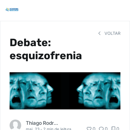
VOLTAR
Debate:
esquizofrenia
Thiago Rodrigo
0
0
0
mai. 23 -
2 min de leitura