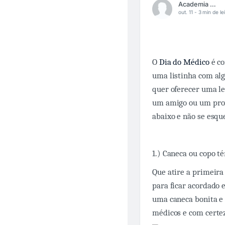
Academia Médica
out. 11 -
3 min de le
O
Dia do Médico
é co
uma listinha com alg
quer oferecer uma l
um amigo ou um prof
abaixo e não se esqu
1.) Caneca ou copo t
Que atire a primeira
para ficar acordado 
uma caneca bonita e
médicos e com certez