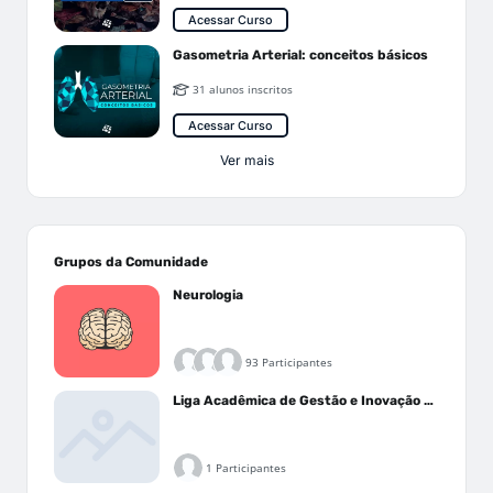
Acessar Curso
Gasometria Arterial: conceitos básicos
31 alunos inscritos
Acessar Curso
Ver mais
Grupos da Comunidade
Neurologia
93 Participantes
Liga Acadêmica de Gestão e Inovação Médica - LAGIM
1 Participantes