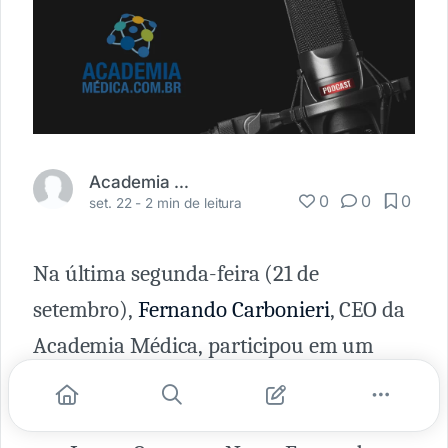
Academia Médica
0
0
0
set. 22 -
2 min de leitura
Na última segunda-feira (21 de
setembro),
Fernando Carbonieri
, CEO da
Academia Médica, participou em um
episódio do podcast "
Reload - o melhor
do universo
healthtech
"
, apresentado