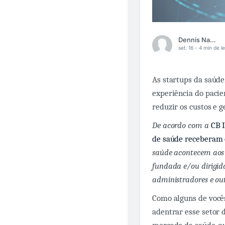
Dennis Nakamura
set. 16 -
4 min de le
As startups da saúde
experiência do pacien
reduzir os custos e g
De acordo com a
CB I
de saúde receberam 
saúde acontecem aos 
fundada e/ou dirigid
administradores e out
Como alguns de vocês
adentrar esse setor d