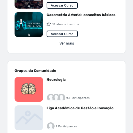
Acessar Curso
Gasometria Arterial: conceitos básicos
31 alunos inscritos
Acessar Curso
Ver mais
Grupos da Comunidade
Neurologia
93 Participantes
Liga Acadêmica de Gestão e Inovação Médica - LAGIM
1 Participantes