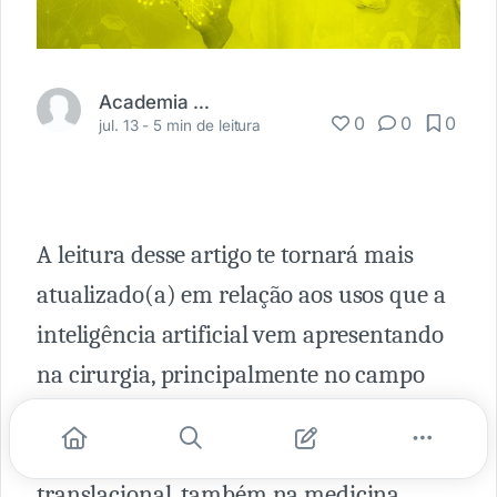
Academia Médica
0
0
0
jul. 13 -
5 min de leitura
A leitura desse artigo te tornará mais
atualizado(a) em relação aos usos que a
inteligência artificial vem apresentando
na cirurgia, principalmente no campo
não técnico do ato cirúrgico. Também
verá a importância que é a ciência
translacional, também na medicina.