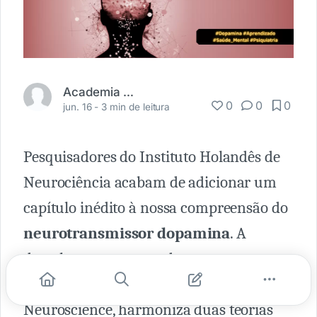
Academia Médica
0
0
0
jun. 16 -
3 min de leitura
Pesquisadores do Instituto Holandês de
Neurociência acabam de adicionar um
capítulo inédito à nossa compreensão do
neurotransmissor dopamina
. A
descoberta, apresentada em uma
publicação de maio de 2023 no Journal of
Neuroscience, harmoniza duas teorias