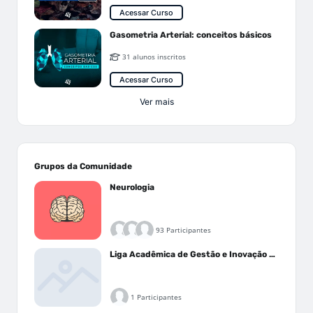
Acessar Curso
Gasometria Arterial: conceitos básicos
31 alunos inscritos
Acessar Curso
Ver mais
Grupos da Comunidade
Neurologia
93 Participantes
Liga Acadêmica de Gestão e Inovação Médica - LAGIM
1 Participantes