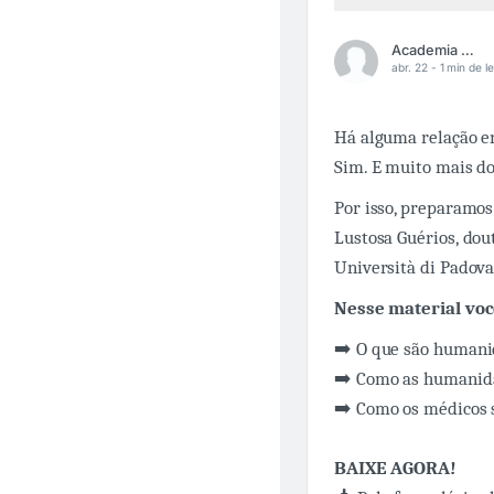
Academia Médica
abr. 22 -
1 min de le
Há alguma relação en
Sim. E muito mais d
Por isso, preparamo
Lustosa Guérios, do
Università di Padova 
Nesse material voc
➡️ O que são humani
➡️ Como as humanida
➡️ Como os médicos s
BAIXE AGORA!