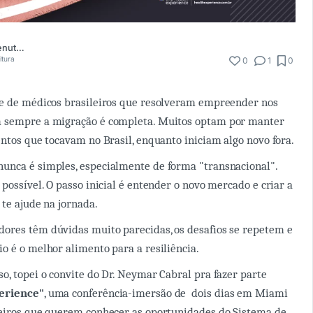
Cristiane Benvenuto Andrade
itura
0
1
0
te de médicos brasileiros que resolveram empreender nos
 sempre a migração é completa. Muitos optam por manter
entos que tocavam no Brasil, enquanto iniciam algo novo fora.
unca é simples, especialmente de forma "transnacional".
possível. O passo inicial é entender o novo mercado e criar a
 te ajude na jornada.
ores têm dúvidas muito parecidas, os desafios se repetem e
o é o melhor alimento para a resiliência.
o, topei o convite do Dr. Neymar Cabral pra fazer parte
erience"
, uma conferência-imersão de dois dias em Miami
eiros que querem conhecer as oportunidades do Sistema de