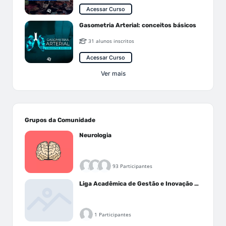
Acessar Curso
Gasometria Arterial: conceitos básicos
31 alunos inscritos
Acessar Curso
Ver mais
Grupos da Comunidade
Neurologia
93 Participantes
Liga Acadêmica de Gestão e Inovação Médica - LAGIM
1 Participantes