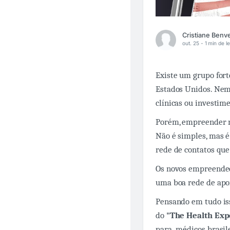
out. 25 -
1 min de le
Existe um grupo for
Estados Unidos. Nem
clínicas ou investim
Porém, empreender n
Não é simples, mas é 
rede de contatos que
Os novos empreended
uma boa rede de apoi
Pensando em tudo iss
do
"The Health Exp
para médicos brasil