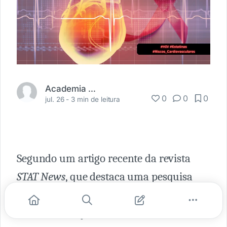
Academia Médica
0
0
0
jul. 26 -
3 min de leitura
Segundo um artigo recente da revista
STAT News
, que destaca uma pesquisa
publicada no
New England Journal of
Medicine
, em julho de 2023, foi