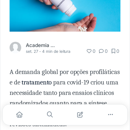
Academia Médica
0
0
0
set. 27 -
4 min de leitura
A demanda global por opções profiláticas
e de
tratamento
para covid-19 criou uma
necessidade tanto para ensaios clínicos
randomizados quanto para a síntese
desses ensaios em metanálises por
revisões sistemáticas.