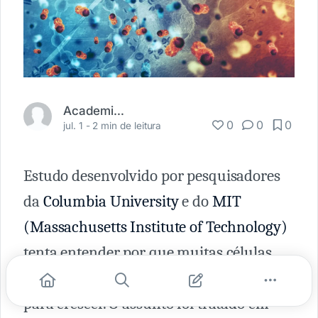
Academia Médica
0
0
0
jul. 1 -
2 min de leitura
Estudo desenvolvido por pesquisadores
da
Columbia University
e do
MIT
(Massachusetts Institute of Technology)
tenta entender por que muitas células
cancerígenas precisam importar gordura
para crescer. O assunto foi tratado em