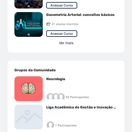
Acessar Curso
Gasometria Arterial: conceitos básicos
31 alunos inscritos
Acessar Curso
Ver mais
Grupos da Comunidade
Neurologia
93 Participantes
Liga Acadêmica de Gestão e Inovação Médica - LAGIM
1 Participantes