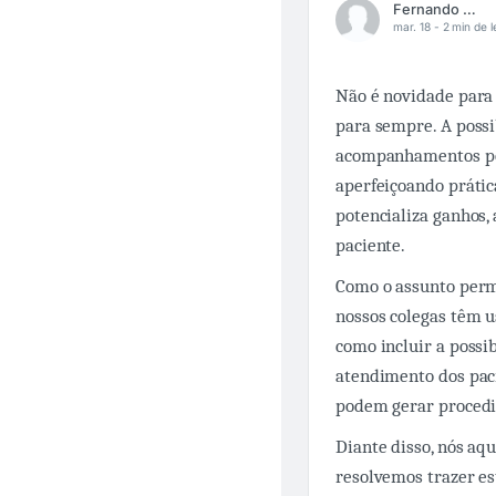
Fernando Carbonieri
mar. 18 -
2 min de l
Não é novidade para
para sempre. A poss
acompanhamentos por
aperfeiçoando prátic
potencializa ganhos,
paciente.
Como o assunto perm
nossos colegas têm u
como incluir a possi
atendimento dos paci
podem gerar procedi
Diante disso, nós aq
resolvemos trazer es