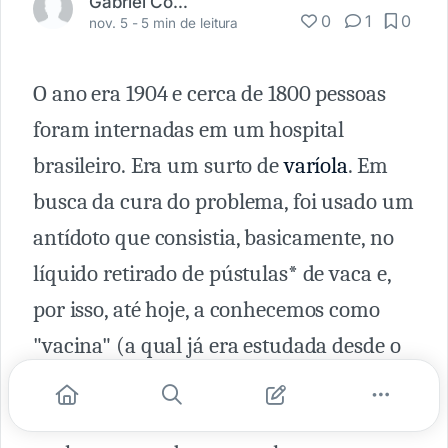
Gabriel Couto
0
1
0
nov. 5 -
5 min de leitura
O ano era 1904 e cerca de 1800 pessoas
foram internadas em um hospital
brasileiro. Era um surto de
varíola
. Em
busca da cura do problema, foi usado um
antídoto que consistia, basicamente, no
líquido retirado de pústulas* de vaca e,
por isso, até hoje, a conhecemos como
"vacina" (a qual já era estudada desde o
século 18 por Edward Jenner, que cunhou
o termo). Na época, muitas pessoas