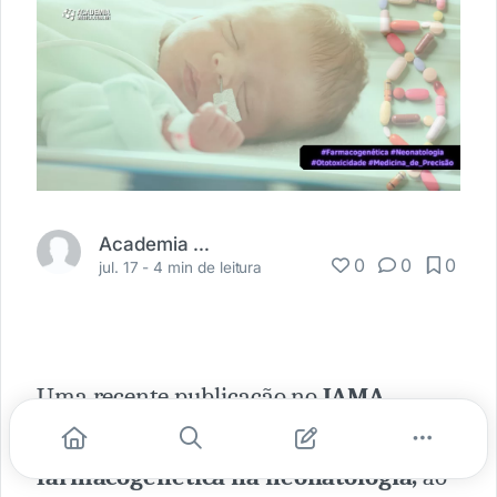
Academia Médica
0
0
0
jul. 17 -
4 min de leitura
Uma recente publicação no
JAMA
Pediatrics
trouxe uma luz inovadora à
farmacogenética na neonatologia,
ao