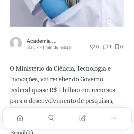
Academia Médica
0
1
0
mar. 7 -
1 min de leitura
O Ministério da Ciência, Tecnologia e
Inovações, vai receber do Governo
Federal quase R$ 1 bilhão em recursos
para o desenvolvimento de pesquisas,
pagamento de bolsas e demais ações em
favor da ciência, tecnologia e
inovação
no
Brasil(1).