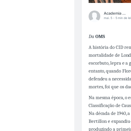
Academia Médica
mai. 5 -
5 min de le
Da
OMS
A história do CID re
mortalidade de Lond
escorbuto, lepra e a 
entanto, quando Flor
defendeu a necessida
mortes, foi que os d
Na mesma época, o es
Classificação de Caus
Na década de 1940, 
Bertillon e expandiu-
produzindo a primeir