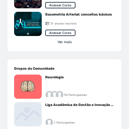
Acessar Curso
Gasometria Arterial: conceitos básicos
31 alunos inscritos
Acessar Curso
Ver mais
Grupos da Comunidade
Neurologia
93 Participantes
Liga Acadêmica de Gestão e Inovação Médica - LAGIM
1 Participantes