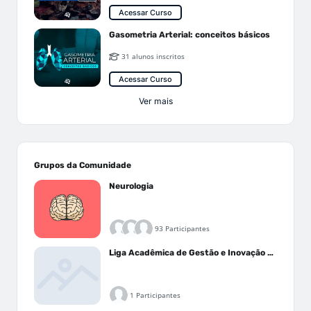
Acessar Curso
Gasometria Arterial: conceitos básicos
31 alunos inscritos
Acessar Curso
Ver mais
Grupos da Comunidade
Neurologia
93 Participantes
Liga Acadêmica de Gestão e Inovação Médica - LAGIM
1 Participantes