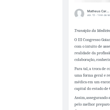
Matheus Carvalho Diniz
abr. 13 -
1 min de le
Transição da Medicin
O III Congresso Goia
com o intuito de ass
realidade da profiss
colaboração, conheci
Para tal, a troca de
uma forma geral e re
médica em um encon
capital do estado de 
Assim, assegurando a
pelo melhor preparo 