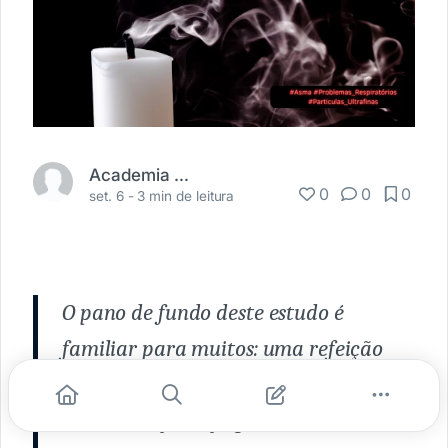
Academia Médica
0
0
0
set. 6 -
3 min de leitura
O pano de fundo deste estudo é
familiar para muitos: uma refeição
aconchegante à luz de velas ou um
delicioso bife na frigideira. No