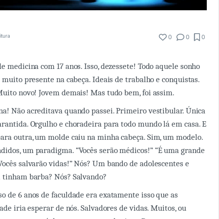
itura
0
0
0
de medicina com 17 anos. Isso, dezessete! Todo aquele sonho
a muito presente na cabeça. Ideais de trabalho e conquistas.
Muito novo! Jovem demais! Mas tudo bem, foi assim.
a! Não acreditava quando passei. Primeiro vestibular. Única
rantida. Orgulho e choradeira para todo mundo lá em casa. E
para outra, um molde caiu na minha cabeça. Sim, um modelo.
didos, um paradigma. “Vocês serão médicos!” “É uma grande
Vocês salvarão vidas!” Nós? Um bando de adolescentes e
l tinham barba? Nós? Salvando?
o de 6 anos de faculdade era exatamente isso que as
ade iria esperar de nós. Salvadores de vidas. Muitos, ou