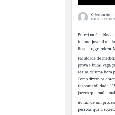
Crônicas de Anestesia
mar. 6 -
4 min de le
Entrei na faculdade 
infanto-juvenil aind
Respeito, grandeza. 
Faculdade de medicin
prova e bum! Vaga ga
assim, de uma hora 
Como dizem os enten
responsabilidade!” “
jovens que mal e ma
Ao fim de um process
pessoas, que a socied