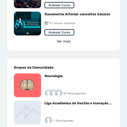
Acessar Curso
Gasometria Arterial: conceitos básicos
31 alunos inscritos
Acessar Curso
Ver mais
Grupos da Comunidade
Neurologia
93 Participantes
Liga Acadêmica de Gestão e Inovação Médica - LAGIM
1 Participantes