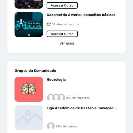
Acessar Curso
Gasometria Arterial: conceitos básicos
31 alunos inscritos
Acessar Curso
Ver mais
Grupos da Comunidade
Neurologia
93 Participantes
Liga Acadêmica de Gestão e Inovação Médica - LAGIM
1 Participantes