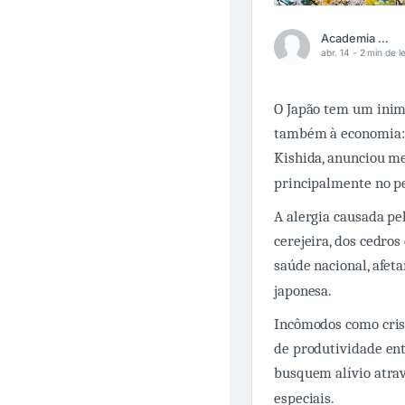
Academia Médica
abr. 14 -
2 min de le
O Japão tem um inim
também à economia: o
Kishida, anunciou me
principalmente no p
A alergia causada pe
cerejeira, dos cedro
saúde nacional, afet
japonesa.
Incômodos como crise
de produtividade en
busquem alívio atrav
especiais.