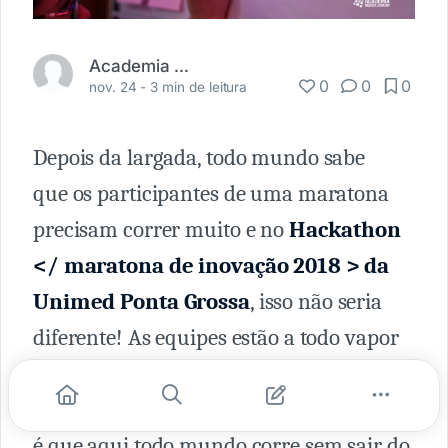
Academia Médica
0
0
0
nov. 24 -
3 min de leitura
Depois da largada, todo mundo sabe
que os participantes de uma maratona
precisam correr muito e no
Hackathon
</ maratona de inovação 2018 > da
Unimed Ponta Grossa
, isso não seria
diferente! As equipes estão a todo vapor
para desenvolver as melhores ideias e
colocá-las em prática. A única diferença
é que aqui todo mundo corre sem sair do