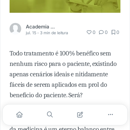
Academia Médica
0
0
0
jul. 15 -
3 min de leitura
Todo tratamento é 100% benéfico sem
nenhum risco para o paciente, existindo
apenas cenários ideais e nitidamente
fáceis de serem aplicados em prol do
benefício do paciente. Será?
Tanto eu quanto você sabemos que não é
bem assim, o que acontece no dia a dia
da medicina é um eterno balanço entre