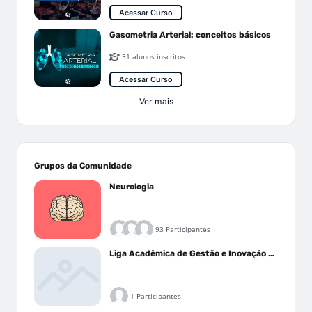
Acessar Curso
Gasometria Arterial: conceitos básicos
31 alunos inscritos
Acessar Curso
Ver mais
Grupos da Comunidade
Neurologia
93 Participantes
Liga Acadêmica de Gestão e Inovação Médica - LAGIM
1 Participantes