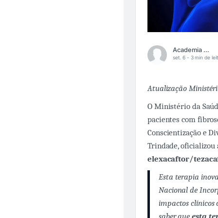
Academia Médica
set. 6 -
3 min de lei
Atualização Ministéri
O Ministério da Saúd
pacientes com fibros
Conscientização e Div
Trindade, oficializou
elexacaftor/tezaca
Esta terapia inov
Nacional de Incor
impactos clínicos 
saber que
esta t