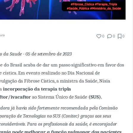
tura
0
0
0
o da Saude - 05 de setembro de 2023
e do Brasil acaba de dar um passo significativo em favor dos
e cística. Em evento realizado no Dia Nacional de
ulgação da Fibrose Cística, a ministra da Saúde, Nísia
 a
incorporação da terapia tripla
ftor/ivacaftor
ao Sistema Único de Saúde
(SUS).
adora já havia sido fortemente recomendada pela Comissão
poração de Tecnologias no SUS (Conitec) graças aos seus
consideráveis. Para os profissionais da saúde, é encorajador
erapia pode melhorar a função pulmonar dos pacientes,