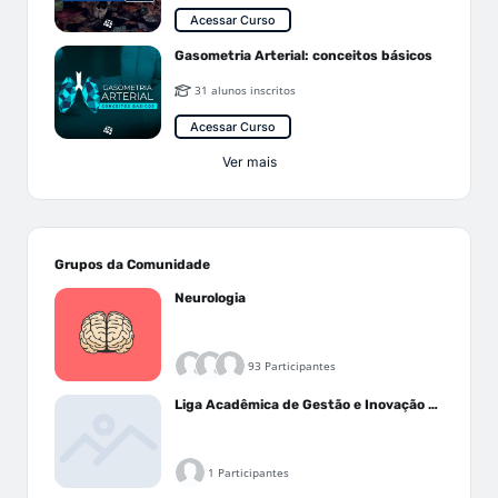
Acessar Curso
Gasometria Arterial: conceitos básicos
31 alunos inscritos
Acessar Curso
Ver mais
Grupos da Comunidade
Neurologia
93 Participantes
Liga Acadêmica de Gestão e Inovação Médica - LAGIM
1 Participantes